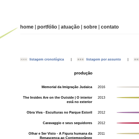
home
|
portfólio
|
atuação
|
sobre
|
contato
listagem cronológica
|
listagem por assunto
|
produção
Memorial da Imigração Judaica
2016
The Insides Are on the Outside | O interior
2013
está no exterior
Obra Viva - Esculturas no Parque Estoril
2012
Caravaggio e seus seguidores
2012
Olhar e Ser Visto - A Figura humana da
2011
Renascença ao Contemporâneo