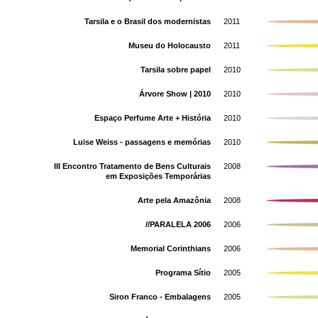
Tarsila e o Brasil dos modernistas
2011
Museu do Holocausto
2011
Tarsila sobre papel
2010
Árvore Show | 2010
2010
Espaço Perfume Arte + História
2010
Luise Weiss - passagens e memórias
2010
III Encontro Tratamento de Bens Culturais
2008
em Exposições Temporárias
Arte pela Amazônia
2008
//PARALELA 2006
2006
Memorial Corinthians
2006
Programa Sítio
2005
Siron Franco - Embalagens
2005