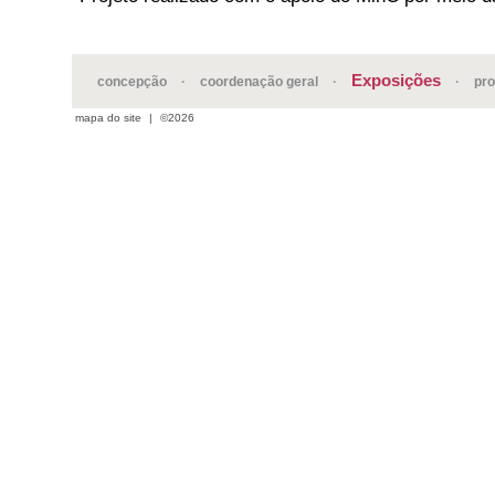
Exposições
concepção
·
coordenação geral
·
·
pr
mapa do site
|
©2026