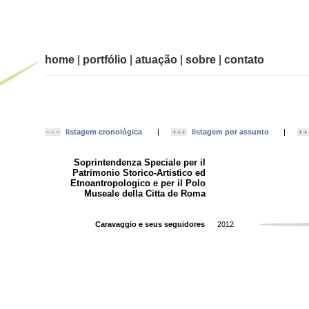
home
|
portfólio
|
atuação
|
sobre
|
contato
listagem cronológica
|
listagem por assunto
|
Soprintendenza Speciale per il
Patrimonio Storico-Artistico ed
Etnoantropologico e per il Polo
Museale della Citta de Roma
Caravaggio e seus seguidores
2012