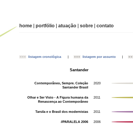
home
|
portfólio
|
atuação
|
sobre
|
contato
listagem cronológica
|
listagem por assunto
|
Santander
Contemporâneo, Sempre. Coleção
2020
Santander Brasil
Olhar e Ser Visto - A Figura humana da
2011
Renascença ao Contemporâneo
Tarsila e o Brasil dos modernistas
2011
//PARALELA 2006
2006