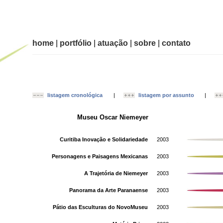
home
|
portfólio
|
atuação
|
sobre
|
contato
listagem cronológica
|
listagem por assunto
|
Museu Oscar Niemeyer
Curitiba Inovação e Solidariedade
2003
Personagens e Paisagens Mexicanas
2003
A Trajetória de Niemeyer
2003
Panorama da Arte Paranaense
2003
Pátio das Esculturas do NovoMuseu
2003