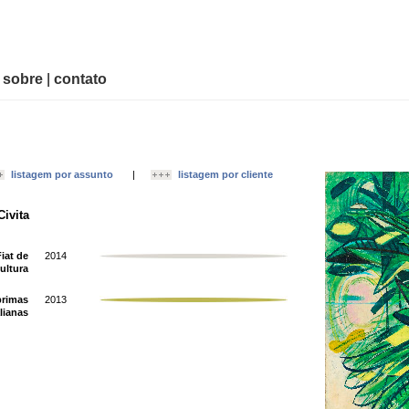
|
sobre
|
contato
listagem por assunto
|
listagem por cliente
Civita
iat de
2014
ultura
primas
2013
alianas